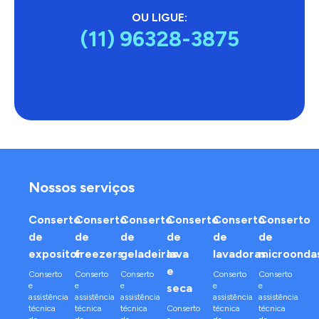
OU LIGUE:
(11) 96328-3875
Nossos serviços
Conserto
Conserto
Conserto
Conserto
Conserto
Conserto
de
de
de
de
de
de
expositor
freezers
geladeiras
lava
lavadoras
microonda
e
Conserto
Conserto
Conserto
Conserto
Conserto
e
e
e
e
e
seca
assistência
assistência
assistência
assistência
assistência
técnica
técnica
técnica
Conserto
técnica
técnica