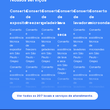
Conserto
Conserto
Conserto
Conserto
Conserto
Conserto
de
de
de
de
de
de
expositor
freezers
geladeiras
lava
lavadoras
microonda
e
Conserto
Conserto
Conserto
Conserto
Conserto
e
e
e
e
e
seca
assistência
assistência
assistência
assistência
assistência
técnica
técnica
técnica
Conserto
técnica
técnica
de
de
de
e
de
de
expositor
freezers
geladeiras
assistência
lavadoras
microondas
em
São
em
São
em
São
técnica
em
São
em
São
Paulo
-
Paulo
-
Paulo
-
de
lava
Paulo
-
Paulo
-
Grajaú
Grajaú
Grajaú
e seca
Grajaú
Grajaú
em
São
Conserto
Conserto
Conserto
Conserto
Conserto
Paulo
-
e
e
e
e
e
Grajaú
assistência
assistência
assistência
assistência
assistência
técnica
técnica
técnica
Conserto
técnica
técnica
de
de
de
e
de
de
expositor
freezers
geladeiras
assistência
lavadoras
microondas
em
São
em
São
em
São
técnica
em
São
em
São
Paulo
-
Paulo
-
Paulo
-
de
lava
Paulo
-
Paulo
-
Ver todos os
207
locais e serviços de atendimento.
Sapopemba
Sapopemba
Sapopemba
e seca
Sapopemba
Sapopemba
em
São
Conserto
Conserto
Conserto
Conserto
Conserto
Paulo
-
e
e
e
e
e