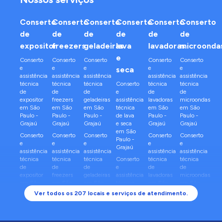
Conserto
Conserto
Conserto
Conserto
Conserto
Conserto
de
de
de
de
de
de
expositor
freezers
geladeiras
lava
lavadoras
microonda
e
Conserto
Conserto
Conserto
Conserto
Conserto
e
e
e
e
e
seca
assistência
assistência
assistência
assistência
assistência
técnica
técnica
técnica
Conserto
técnica
técnica
de
de
de
e
de
de
expositor
freezers
geladeiras
assistência
lavadoras
microondas
em
São
em
São
em
São
técnica
em
São
em
São
Paulo
-
Paulo
-
Paulo
-
de
lava
Paulo
-
Paulo
-
Grajaú
Grajaú
Grajaú
e seca
Grajaú
Grajaú
em
São
Conserto
Conserto
Conserto
Conserto
Conserto
Paulo
-
e
e
e
e
e
Grajaú
assistência
assistência
assistência
assistência
assistência
técnica
técnica
técnica
Conserto
técnica
técnica
de
de
de
e
de
de
expositor
freezers
geladeiras
assistência
lavadoras
microondas
em
São
em
São
em
São
técnica
em
São
em
São
Paulo
-
Paulo
-
Paulo
-
de
lava
Paulo
-
Paulo
-
Ver todos os
207
locais e serviços de atendimento.
Sapopemba
Sapopemba
Sapopemba
e seca
Sapopemba
Sapopemba
em
São
Conserto
Conserto
Conserto
Conserto
Conserto
Paulo
-
e
e
e
e
e