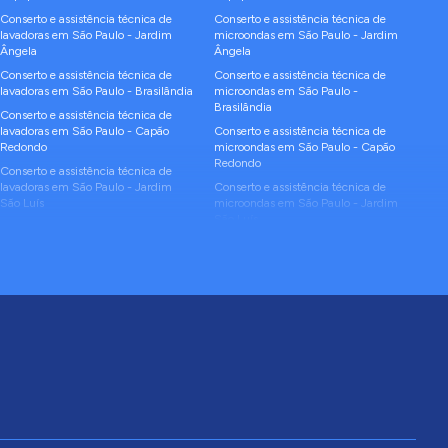
Conserto e assistência técnica de
Conserto e assistência técnica de
lavadoras
em
São Paulo
-
Jardim
microondas
em
São Paulo
-
Jardim
Ângela
Ângela
Conserto e assistência técnica de
Conserto e assistência técnica de
lavadoras
em
São Paulo
-
Brasilândia
microondas
em
São Paulo
-
Brasilândia
Conserto e assistência técnica de
lavadoras
em
São Paulo
-
Capão
Conserto e assistência técnica de
Redondo
microondas
em
São Paulo
-
Capão
Redondo
Conserto e assistência técnica de
lavadoras
em
São Paulo
-
Jardim
Conserto e assistência técnica de
São Luís
microondas
em
São Paulo
-
Jardim
São Luís
Conserto e assistência técnica de
lavadoras
em
São Paulo
-
Cidade
Conserto e assistência técnica de
Ademar
microondas
em
São Paulo
-
Cidade
Ademar
Conserto e assistência técnica de
lavadoras
em
São Paulo
-
Itaim
Conserto e assistência técnica de
Paulista
microondas
em
São Paulo
-
Itaim
Paulista
Conserto e assistência técnica de
lavadoras
em
São Paulo
-
Sacomã
Conserto e assistência técnica de
microondas
em
São Paulo
-
Sacomã
Conserto e assistência técnica de
lavadoras
em
São Paulo
-
Jaraguá
Conserto e assistência técnica de
microondas
em
São Paulo
-
Jaraguá
Conserto e assistência técnica de
lavadoras
em
São Paulo
-
Cidade
Conserto e assistência técnica de