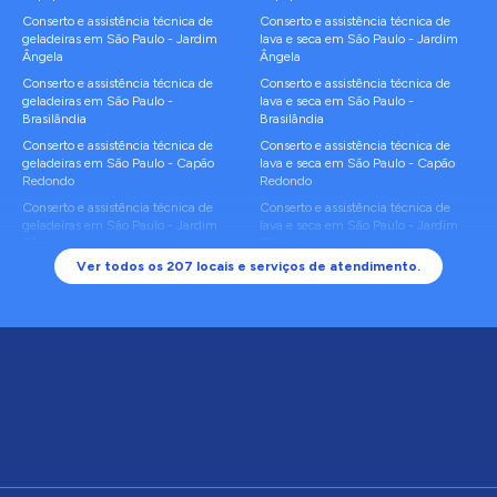
Conserto e assistência técnica de
Conserto e assistência técnica de
geladeiras
em
São Paulo
-
Jardim
lava e seca
em
São Paulo
-
Jardim
Ângela
Ângela
Conserto e assistência técnica de
Conserto e assistência técnica de
geladeiras
em
São Paulo
-
lava e seca
em
São Paulo
-
Brasilândia
Brasilândia
Conserto e assistência técnica de
Conserto e assistência técnica de
geladeiras
em
São Paulo
-
Capão
lava e seca
em
São Paulo
-
Capão
Redondo
Redondo
Conserto e assistência técnica de
Conserto e assistência técnica de
geladeiras
em
São Paulo
-
Jardim
lava e seca
em
São Paulo
-
Jardim
São Luís
São Luís
Ver todos os
207
locais e serviços de atendimento.
Conserto e assistência técnica de
Conserto e assistência técnica de
geladeiras
em
São Paulo
-
Cidade
lava e seca
em
São Paulo
-
Cidade
Ademar
Ademar
Conserto e assistência técnica de
Conserto e assistência técnica de
geladeiras
em
São Paulo
-
Itaim
lava e seca
em
São Paulo
-
Itaim
Paulista
Paulista
Conserto e assistência técnica de
Conserto e assistência técnica de
geladeiras
em
São Paulo
-
Sacomã
lava e seca
em
São Paulo
-
Sacomã
Conserto e assistência técnica de
Conserto e assistência técnica de
geladeiras
em
São Paulo
-
Jaraguá
lava e seca
em
São Paulo
-
Jaraguá
Conserto e assistência técnica de
Conserto e assistência técnica de