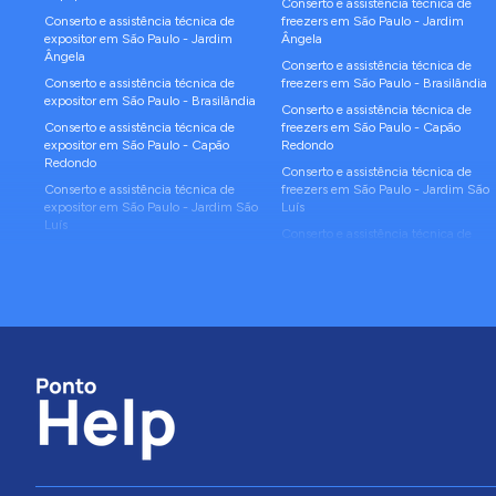
Conserto e assistência técnica de
Conserto e assistência técnica de
freezers
em
São Paulo
-
Jardim
expositor
em
São Paulo
-
Jardim
Ângela
Ângela
Conserto e assistência técnica de
Conserto e assistência técnica de
freezers
em
São Paulo
-
Brasilândia
expositor
em
São Paulo
-
Brasilândia
Conserto e assistência técnica de
Conserto e assistência técnica de
freezers
em
São Paulo
-
Capão
expositor
em
São Paulo
-
Capão
Redondo
Redondo
Conserto e assistência técnica de
Conserto e assistência técnica de
freezers
em
São Paulo
-
Jardim São
expositor
em
São Paulo
-
Jardim São
Luís
Luís
Conserto e assistência técnica de
Conserto e assistência técnica de
freezers
em
São Paulo
-
Cidade
expositor
em
São Paulo
-
Cidade
Ademar
Ademar
Conserto e assistência técnica de
Conserto e assistência técnica de
freezers
em
São Paulo
-
Itaim
expositor
em
São Paulo
-
Itaim
Paulista
Paulista
Conserto e assistência técnica de
Conserto e assistência técnica de
freezers
em
São Paulo
-
Sacomã
expositor
em
São Paulo
-
Sacomã
Conserto e assistência técnica de
Conserto e assistência técnica de
freezers
em
São Paulo
-
Jaraguá
expositor
em
São Paulo
-
Jaraguá
Conserto e assistência técnica de
Conserto e assistência técnica de
freezers
em
São Paulo
-
Cidade
expositor
em
São Paulo
-
Cidade
Tiradentes