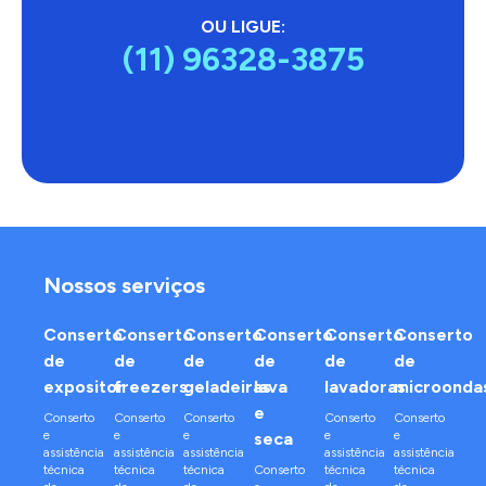
OU LIGUE:
(11) 96328-3875
Nossos serviços
Conserto
Conserto
Conserto
Conserto
Conserto
Conserto
de
de
de
de
de
de
expositor
freezers
geladeiras
lava
lavadoras
microonda
e
Conserto
Conserto
Conserto
Conserto
Conserto
e
e
e
e
e
seca
assistência
assistência
assistência
assistência
assistência
técnica
técnica
técnica
Conserto
técnica
técnica