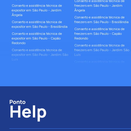
Conserto e assistência técnica de
Conserto e assistência técnica de
freezers
em
São Paulo
-
Jardim
expositor
em
São Paulo
-
Jardim
Ângela
Ângela
Conserto e assistência técnica de
Conserto e assistência técnica de
freezers
em
São Paulo
-
Brasilândia
expositor
em
São Paulo
-
Brasilândia
Conserto e assistência técnica de
Conserto e assistência técnica de
freezers
em
São Paulo
-
Capão
expositor
em
São Paulo
-
Capão
Redondo
Redondo
Conserto e assistência técnica de
Conserto e assistência técnica de
freezers
em
São Paulo
-
Jardim São
expositor
em
São Paulo
-
Jardim São
Luís
Luís
Conserto e assistência técnica de
Conserto e assistência técnica de
freezers
em
São Paulo
-
Cidade
expositor
em
São Paulo
-
Cidade
Ademar
Ademar
Conserto e assistência técnica de
Conserto e assistência técnica de
freezers
em
São Paulo
-
Itaim
expositor
em
São Paulo
-
Itaim
Paulista
Paulista
Conserto e assistência técnica de
Conserto e assistência técnica de
freezers
em
São Paulo
-
Sacomã
expositor
em
São Paulo
-
Sacomã
Conserto e assistência técnica de
Conserto e assistência técnica de
freezers
em
São Paulo
-
Jaraguá
expositor
em
São Paulo
-
Jaraguá
Conserto e assistência técnica de
Conserto e assistência técnica de
freezers
em
São Paulo
-
Cidade
expositor
em
São Paulo
-
Cidade
Tiradentes