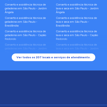
Conserto e assistência técnica de
Conserto e assistência técnica de
geladeiras
em
São Paulo
-
Jardim
lava e seca
em
São Paulo
-
Jardim
Ângela
Ângela
Conserto e assistência técnica de
Conserto e assistência técnica de
geladeiras
em
São Paulo
-
lava e seca
em
São Paulo
-
Brasilândia
Brasilândia
Conserto e assistência técnica de
Conserto e assistência técnica de
geladeiras
em
São Paulo
-
Capão
lava e seca
em
São Paulo
-
Capão
Redondo
Redondo
Conserto e assistência técnica de
Conserto e assistência técnica de
geladeiras
em
São Paulo
-
Jardim
lava e seca
em
São Paulo
-
Jardim
São Luís
São Luís
Ver todos os
207
locais e serviços de atendimento.
Conserto e assistência técnica de
Conserto e assistência técnica de
geladeiras
em
São Paulo
-
Cidade
lava e seca
em
São Paulo
-
Cidade
Ademar
Ademar
Conserto e assistência técnica de
Conserto e assistência técnica de
geladeiras
em
São Paulo
-
Itaim
lava e seca
em
São Paulo
-
Itaim
Paulista
Paulista
Conserto e assistência técnica de
Conserto e assistência técnica de
geladeiras
em
São Paulo
-
Sacomã
lava e seca
em
São Paulo
-
Sacomã
Conserto e assistência técnica de
Conserto e assistência técnica de
geladeiras
em
São Paulo
-
Jaraguá
lava e seca
em
São Paulo
-
Jaraguá
Conserto e assistência técnica de
Conserto e assistência técnica de