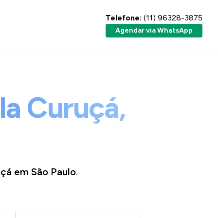
Telefone:
(11) 96328-3875
Agendar via WhatsApp
la Curuçá,
uçá
em
São Paulo
.