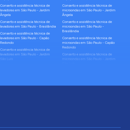
Conserto e assistência técnica de
Conserto e assistência técnica de
lavadoras
em
São Paulo
-
Jardim
microondas
em
São Paulo
-
Jardim
Ângela
Ângela
Conserto e assistência técnica de
Conserto e assistência técnica de
lavadoras
em
São Paulo
-
Brasilândia
microondas
em
São Paulo
-
Brasilândia
Conserto e assistência técnica de
lavadoras
em
São Paulo
-
Capão
Conserto e assistência técnica de
Redondo
microondas
em
São Paulo
-
Capão
Redondo
Conserto e assistência técnica de
lavadoras
em
São Paulo
-
Jardim
Conserto e assistência técnica de
São Luís
microondas
em
São Paulo
-
Jardim
São Luís
Conserto e assistência técnica de
lavadoras
em
São Paulo
-
Cidade
Conserto e assistência técnica de
Ademar
microondas
em
São Paulo
-
Cidade
Ademar
Conserto e assistência técnica de
lavadoras
em
São Paulo
-
Itaim
Conserto e assistência técnica de
Paulista
microondas
em
São Paulo
-
Itaim
Paulista
Conserto e assistência técnica de
lavadoras
em
São Paulo
-
Sacomã
Conserto e assistência técnica de
microondas
em
São Paulo
-
Sacomã
Conserto e assistência técnica de
lavadoras
em
São Paulo
-
Jaraguá
Conserto e assistência técnica de
microondas
em
São Paulo
-
Jaraguá
Conserto e assistência técnica de
lavadoras
em
São Paulo
-
Cidade
Conserto e assistência técnica de