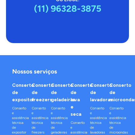
(11) 96328-3875
Nossos serviços
Conserto
Conserto
Conserto
Conserto
Conserto
Conserto
de
de
de
de
de
de
expositor
freezers
geladeiras
lava
lavadoras
microonda
e
Conserto
Conserto
Conserto
Conserto
Conserto
e
e
e
e
e
seca
assistência
assistência
assistência
assistência
assistência
técnica
técnica
técnica
Conserto
técnica
técnica
de
de
de
e
de
de
expositor
freezers
geladeiras
assistência
lavadoras
microondas