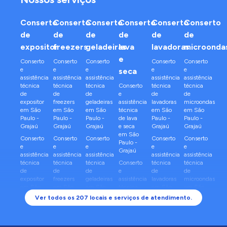
Conserto
Conserto
Conserto
Conserto
Conserto
Conserto
de
de
de
de
de
de
expositor
freezers
geladeiras
lava
lavadoras
microonda
e
Conserto
Conserto
Conserto
Conserto
Conserto
e
e
e
e
e
seca
assistência
assistência
assistência
assistência
assistência
técnica
técnica
técnica
Conserto
técnica
técnica
de
de
de
e
de
de
expositor
freezers
geladeiras
assistência
lavadoras
microondas
em
São
em
São
em
São
técnica
em
São
em
São
Paulo
-
Paulo
-
Paulo
-
de
lava
Paulo
-
Paulo
-
Grajaú
Grajaú
Grajaú
e seca
Grajaú
Grajaú
em
São
Conserto
Conserto
Conserto
Conserto
Conserto
Paulo
-
e
e
e
e
e
Grajaú
assistência
assistência
assistência
assistência
assistência
técnica
técnica
técnica
Conserto
técnica
técnica
de
de
de
e
de
de
expositor
freezers
geladeiras
assistência
lavadoras
microondas
em
São
em
São
em
São
técnica
em
São
em
São
Paulo
-
Paulo
-
Paulo
-
de
lava
Paulo
-
Paulo
-
Ver todos os
207
locais e serviços de atendimento.
Sapopemba
Sapopemba
Sapopemba
e seca
Sapopemba
Sapopemba
em
São
Conserto
Conserto
Conserto
Conserto
Conserto
Paulo
-
e
e
e
e
e